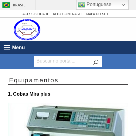
Portuguese
BRASIL
Simplifique!
ACESSIBILIDADE
ALTO CONTRASTE
MAPA DO SITE
Comunica BR
Participe
Acesso à informação
Menu
Legislação
Canais
Equipamentos
1. Cobas Mira plus