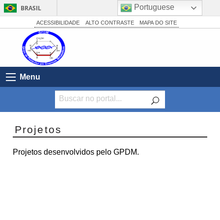
Portuguese
BRASIL
Simplifique!
ACESSIBILIDADE
ALTO CONTRASTE
MAPA DO SITE
Comunica BR
Participe
Acesso à informação
Menu
Legislação
Canais
Projetos
Projetos desenvolvidos pelo GPDM.