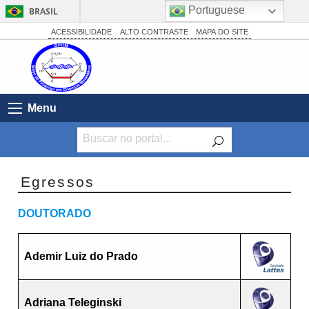
Portuguese
BRASIL
Simplifique!
ACESSIBILIDADE
ALTO CONTRASTE
MAPA DO SITE
Comunica BR
Participe
Acesso à informação
Menu
Legislação
Canais
Egressos
DOUTORADO
Ademir Luiz do Prado
Adriana Teleginski