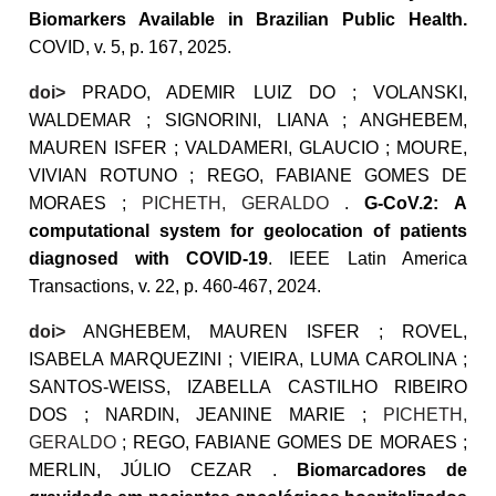
Biomarkers Available in Brazilian Public Health.
COVID, v. 5, p. 167, 2025.
doi
>
PRADO, ADEMIR LUIZ DO ; VOLANSKI,
WALDEMAR ; SIGNORINI, LIANA ; ANGHEBEM,
MAUREN ISFER ; VALDAMERI, GLAUCIO ; MOURE,
VIVIAN ROTUNO ; REGO, FABIANE GOMES DE
MORAES ;
PICHETH, GERALDO
.
G-CoV.2: A
computational system for geolocation of patients
diagnosed with COVID-19
. IEEE Latin America
Transactions, v. 22, p. 460-467, 2024.
doi>
ANGHEBEM, MAUREN ISFER ; ROVEL,
ISABELA MARQUEZINI ; VIEIRA, LUMA CAROLINA ;
SANTOS-WEISS, IZABELLA CASTILHO RIBEIRO
DOS ; NARDIN, JEANINE MARIE ;
PICHETH,
GERALDO
; REGO, FABIANE GOMES DE MORAES ;
MERLIN, JÚLIO CEZAR .
Biomarcadores de