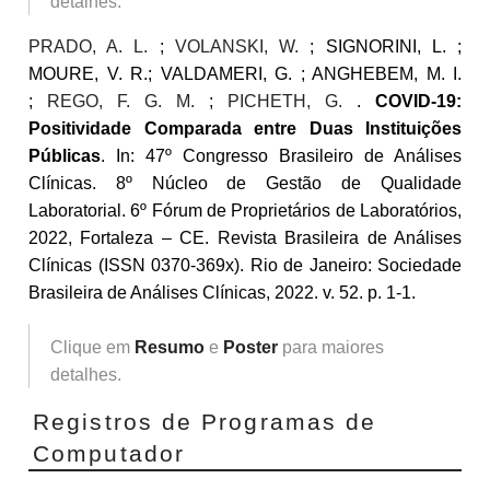
detalhes.
PRADO, A. L.
;
VOLANSKI, W.
; SIGNORINI, L. ;
MOURE, V. R.; VALDAMERI, G. ; ANGHEBEM, M. I.
;
REGO, F. G. M.
;
PICHETH, G.
.
COVID-19:
Positividade Comparada entre Duas Instituições
Públicas
. In: 47º Congresso Brasileiro de Análises
Clínicas. 8º Núcleo de Gestão de Qualidade
Laboratorial. 6º Fórum de Proprietários de Laboratórios,
2022, Fortaleza – CE. Revista Brasileira de Análises
Clínicas (ISSN 0370-369x). Rio de Janeiro: Sociedade
Brasileira de Análises Clínicas, 2022. v. 52. p. 1-1.
Clique em
Resumo
e
Poster
para maiores
detalhes.
Registros de Programas de
Computador