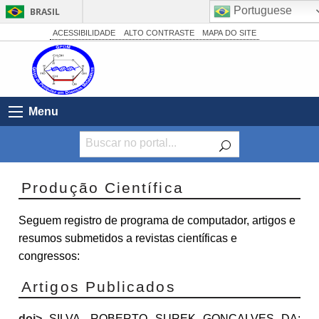
Portuguese
BRASIL
Simplifique!
ACESSIBILIDADE
ALTO CONTRASTE
MAPA DO SITE
Comunica BR
Participe
Acesso à informação
Menu
Legislação
Canais
Produção Científica
Seguem registro de programa de computador, artigos e
resumos submetidos a revistas científicas e
congressos:
Artigos Publicados
doi
>
SILVA, ROBERTO SUREK GONÇALVES DA;