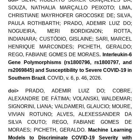
SOUZA, NATHALIA MARÇALLO PEIXOTO; LIMA,
CHRISTIANE MAYRHOFER GROCOSKE DE; SILVA,
PAULA ROTHBARTH; PRADO, ADEMIR LUIZ DO;
NOGUEIRA, MERI BORDIGNON; ROTTA,
INDIANARA; CUSTÓDIO, GISLAINE; SARI, MARCEL
HENRIQUE MARCONDES; PICHETH, GERALDO;
REGO, FABIANE GOMES DE MORAES
. Interleukin-6
Gene Polymorphisms (rs1800796, rs1800797, and
rs2069845) and Susceptibility to Severe COVID-19 in
Southern Brazil.
COVID, v. 6, p. 46, 2026.
doi
>
PRADO, ADEMIR LUIZ DO; COBRE,
ALEXANDRE DE FÁTIMA; VOLANSKI, WALDEMAR;
SIGNORINI, LIANA; VALDAMERI, GLAUCIO; MOURE,
VIVIAN ROTUNO; ALVES, ALEXESSANDER DA
SILVA COUTO; REGO, FABIANE GOMES DE
MORAES; PICHETH, GERALDO.
Machine Learning
Models to Discriminate COVID-19 Severity with