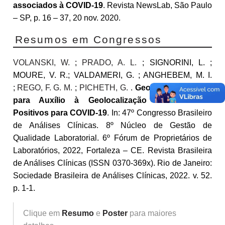
associados à COVID-19
. Revista NewsLab, São Paulo
– SP, p. 16 – 37, 20 nov. 2020.
Resumos em Congressos
VOLANSKI, W.
;
PRADO, A. L.
; SIGNORINI, L. ;
MOURE, V. R.; VALDAMERI, G. ; ANGHEBEM, M. I.
;
REGO, F. G. M.
;
PICHETH, G.
.
Geo-Cov – Software
para Auxílio à Geolocalização de Pacientes
Positivos para COVID-19
. In: 47º Congresso Brasileiro
de Análises Clínicas. 8º Núcleo de Gestão de
Qualidade Laboratorial. 6º Fórum de Proprietários de
Laboratórios, 2022, Fortaleza – CE. Revista Brasileira
de Análises Clínicas (ISSN 0370-369x). Rio de Janeiro:
Sociedade Brasileira de Análises Clínicas, 2022. v. 52.
p. 1-1.
Clique em
Resumo
e
Poster
para maiores