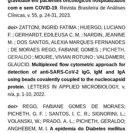
gravidade em pacientes oncológicos hospitalizados
com e sem COVID-19
. Revista Brasileira de Análises
Clínicas, v. 55, p. 24-31, 2023.
doi>
ZATTONI, INGRID FATIMA ; HUERGO, LUCIANO
F. ; GERHARDT, EDILEUSA C. M. ; NARDIN, JEANINE
M. ; DOS SANTOS, ALEXIA MARQUES FERNANDES
; DE MORAES REGO, FABIANE GOMES ;
PICHETH,
GERALDO
; MOURE, VIVIAN ROTUNO ; VALDAMERI,
GLAUCIO.
Multiplexed flow cytometric approach for
detection of anti-SARS-CoV-2 IgG, IgM and IgA
using beads covalently coupled to the nucleocapsid
protein
. LETTERS IN APPLIED MICROBIOLOGY, v.
n/a, p. 1-10, 2022.
doi>
REGO, FABIANE GOMES DE MORAES;
PICHETH, G. F. ; SANTOS, I. C. R.; SIGNORINI, L.;
VOLANSKI, W.; PRADO, A. L.; PICHETH, GERALDO;
ANGHEBEM, M. I.
A epidemia do Diabetes mellitus