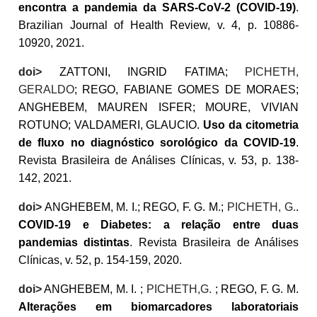
encontra a pandemia da SARS-CoV-2 (COVID-19)
.
Brazilian Journal of Health Review, v. 4, p. 10886-
10920, 2021.
doi>
ZATTONI, INGRID FATIMA;
PICHETH,
GERALDO
; REGO, FABIANE GOMES DE MORAES;
ANGHEBEM, MAUREN ISFER; MOURE, VIVIAN
ROTUNO; VALDAMERI, GLAUCIO.
Uso da citometria
de fluxo no diagnóstico sorológico da COVID-19
.
Revista Brasileira de Análises Clínicas, v. 53, p. 138-
142, 2021.
doi>
ANGHEBEM, M. I.; REGO, F. G. M.;
PICHETH, G.
.
COVID-19 e Diabetes: a relação entre duas
pandemias distintas
. Revista Brasileira de Análises
Clínicas, v. 52, p. 154-159, 2020.
doi>
ANGHEBEM, M. I. ;
PICHETH,
G.
; REGO, F. G. M.
Alterações em biomarcadores laboratoriais