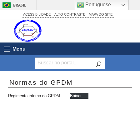
Portuguese
BRASIL
Simplifique!
ACESSIBILIDADE
ALTO CONTRASTE
MAPA DO SITE
Comunica BR
Participe
Acesso à informação
Menu
Legislação
Canais
Normas do GPDM
Regimento-interno-do-GPDM
Baixar