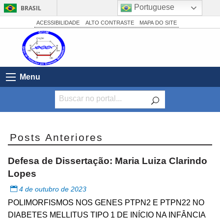
Portuguese
BRASIL
Simplifique!
ACESSIBILIDADE
ALTO CONTRASTE
MAPA DO SITE
Comunica BR
Participe
Acesso à informação
Menu
Legislação
Canais
Posts Anteriores
Defesa de Dissertação: Maria Luiza Clarindo
Lopes
4 de outubro de 2023
POLIMORFISMOS NOS GENES PTPN2 E PTPN22 NO
DIABETES MELLITUS TIPO 1 DE INÍCIO NA INFÂNCIA