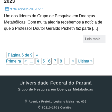
2023
8 de agosto de 2023
Um dos líderes do Grupo de Pesquisa em Doenças
Metabólicas! Com muita alegria recebemos a notícia de
que o Professor Doutor Geraldo Picheth faz parte […]
Leia mais...
Página 6 de 9
«
Primeira
«
...
4
5
6
7
8
...
»
Última »
Universidade Federal do Paraná
Grupo de Pesquisa em Doenças Metabólicas
Avenida Prefeito Lothario Meissner, 632
80210-170 | Curitiba |